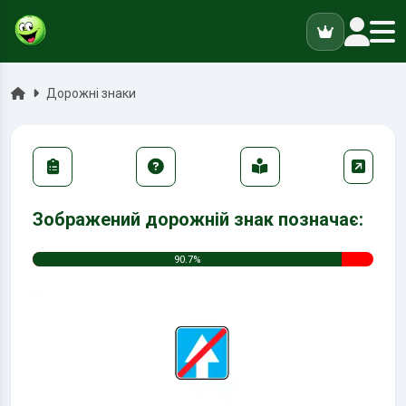
ук
Головна
Дорожні знаки
Зображений дорожній знак позначає:
90.7%