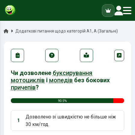
ук
Головна
Додаткові питання щодо категорій А1, А (Загальні)
Чи дозволене
буксирування
мотоциклів
і
мопедів
без бокових
причепів
?
90.5%
Дозволено зі швидкістю не більше ніж
1
Варіант 1:
30 км/год.