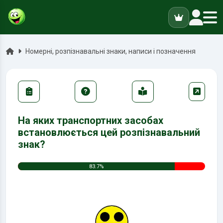
ук
Головна
Номерні, розпізнавальні знаки, написи і позначення
На яких транспортних засобах
встановлюється цей розпізнавальний
знак?
83.7%