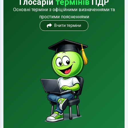
Глосарій
термінів
ПДР
Основні терміни з офіційними визначеннями та
простими поясненнями
Вчити терміни