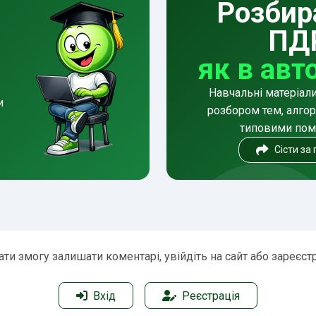
Розбир
ПД
як в авт
Навчальні матеріал
и
розбором тем, алгор
типовими по
Сісти за
ти змогу залишати коментарі, увійдіть на сайт або зареєст
Вхід
Реєстрація