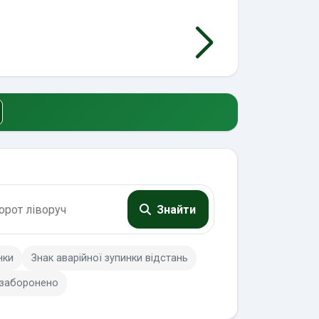
Знайти
нки
Знак аварійної зупинки відстань
 заборонено