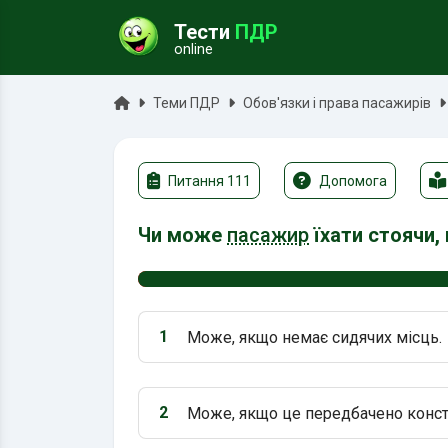
Тести
ПДР
online
ук
Головна
Теми ПДР
Обов'язки і права пасажирів
Питання 111
Допомога
Чи може
пасажир
їхати стоячи,
1
Може, якщо немає сидячих місць.
Варіант 1:
2
Може, якщо це передбачено конст
Варіант 2: