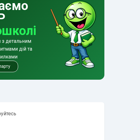
аємо
Р
ошколі
и з детальним
итмами дій та
милками
 парту
руйтесь