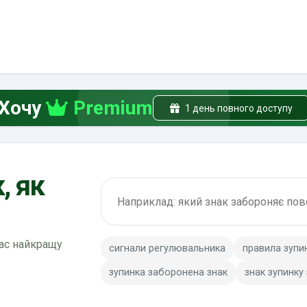
Хочу
Premium
1 день повного доступу
, як
Пошук по ПДР
вас найкращу
сигнали регулювальника
правила зупи
зупинка заборонена знак
знак зупинку