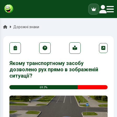
ук
Головна
Дорожні знаки
Якому транспортному засобу
дозволено рух прямо в зображеній
ситуації?
69.3%