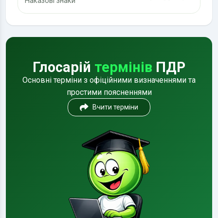
Наказові знаки
Глосарій
термінів
ПДР
Основні терміни з офіційними визначеннями та
простими поясненнями
Вчити терміни