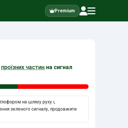
Premium
я
проїзних частин
на сигнал
тлофором на шляху руху і,
ння зеленого сигналу, продовжити