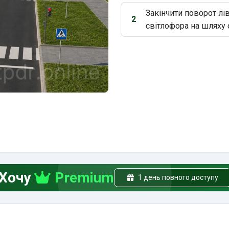
Закінчити поворот лі
2
Варіант 2:
світлофора на шляху 
Хочу
Premium
1 день повного доступу