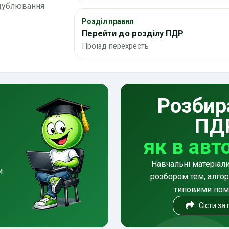
 дублювання
Розділ правил
Перейти до розділу ПДР
Проїзд перехресть
Розбир
ПД
як в авт
Навчальні матеріал
и
розбором тем, алгор
типовими по
Сісти за