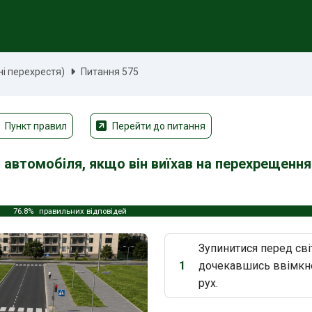
ні перехрестя)
Питання 575
Пункт правил
Перейти до питання
 автомобіля, якщо він виїхав на перехрещенн
76.8%
правильних відповідей
Зупинитися перед сві
1
дочекавшись ввімкне
Варіант 1:
рух.