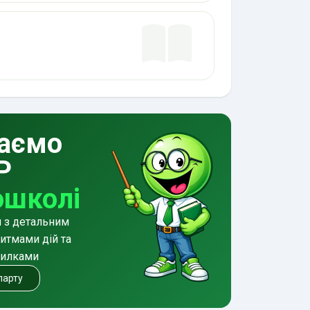
аємо
Р
ошколі
и з детальним
итмами дій та
милками
 парту