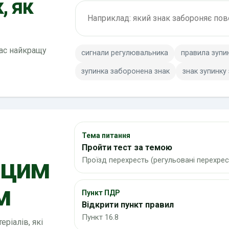
, як
Пошук по ПДР
вас найкращу
сигнали регулювальника
правила зупи
зупинка заборонена знак
знак зупинку
Тема питання
Пройти тест за темою
 цим
Проїзд перехресть (регульовані перехрес
м
Пункт ПДР
Відкрити пункт правил
Пункт 16.8
ріалів, які