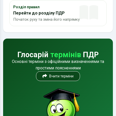
Розділ правил
Перейти до розділу ПДР
Початок руху та зміна його напрямку
Глосарій
термінів
ПДР
Основні терміни з офіційними визначеннями та
простими поясненнями
Вчити терміни