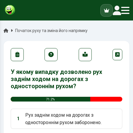
ук
Головна
Початок руху та зміна його напрямку
У якому випадку дозволено рух
заднім ходом на дорогах з
одностороннім рухом?
71.2%
Рух заднім ходом на дорогах з
1
Варіант 1:
одностороннім рухом заборонено.