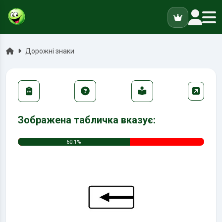
ук
Головна
Дорожні знаки
Зображена табличка вказує:
60.1%