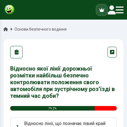
ук
Головна
Основи безпечного водіння
Відносно якої лінії дорожньої
розмітки найбільш безпечно
контролювати положення свого
автомобіля при зустрічному роз’їзді в
темний час доби?
79.2%
Відносно лінії, що позначає лівий край
1