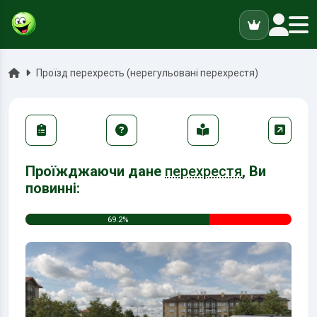
ук
Головна
Проїзд перехресть (нерегульовані перехрестя)
Проїжджаючи дане
перехрестя
, Ви
повинні:
69.2%