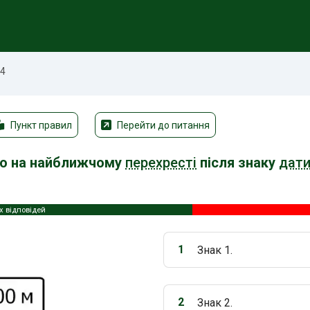
54
Пункт правил
Перейти до питання
но на найближчому
перехресті
після знаку
дати
 відповідей
1
Знак 1.
Варіант 1:
2
Знак 2.