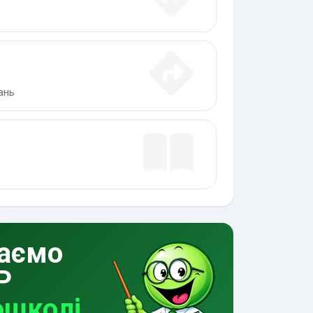
ань
аємо
Р
ошколі