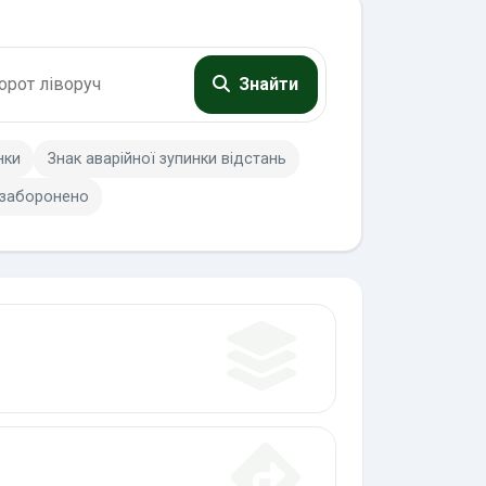
Знайти
нки
Знак аварійної зупинки відстань
 заборонено