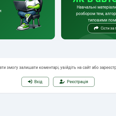
Навчальні матеріал
и
розбором тем, алгор
типовими по
Сісти за
ти змогу залишати коментарі, увійдіть на сайт або зареєст
Вхід
Реєстрація