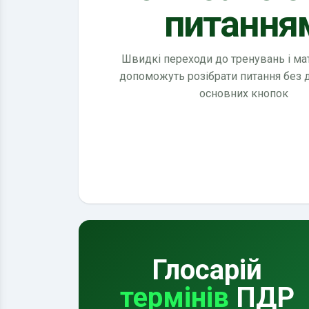
питання
Швидкі переходи до тренувань і мате
допоможуть розібрати питання без
основних кнопок
Глосарій
термінів
ПДР