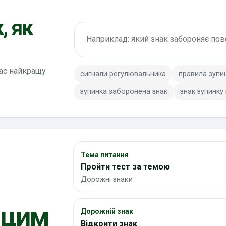
, як
Пошук по ПДР
вас найкращу
сигнали регулювальника
правила зупи
зупинка заборонена знак
знак зупинку
Тема питання
Пройти тест за темою
Дорожні знаки
 цим
Дорожній знак
Відкрити знак