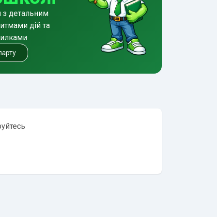
и з детальним
итмами дій та
милками
 парту
руйтесь