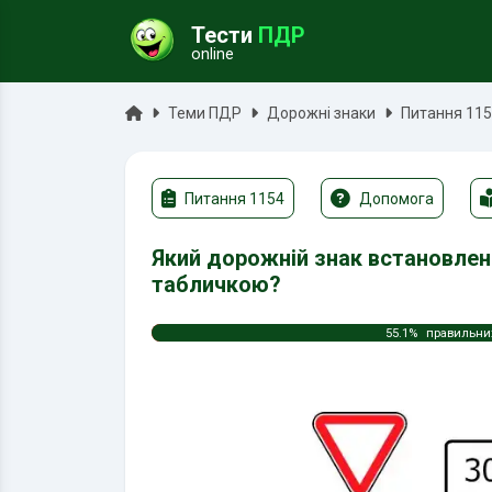
Тести
ПДР
online
ук
Головна
Теми ПДР
Дорожні знаки
Питання 11
Питання 1154
Допомога
Який дорожній знак встановле
табличкою?
55.1%
правильних