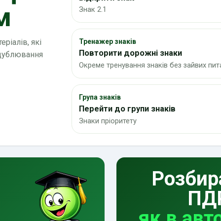
м
Знак 2.1
ріалів, які
Тренажер знаків
Повторити дорожні знаки
 дублювання
Окреме тренування знаків без зайвих пит
Група знаків
Перейти до групи знаків
Знаки пріоритету
Розбир
ПД
як в авт