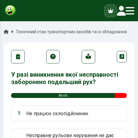
ук
Головна
Технічний стан транспортних засобів та їх обладнання
У разі виникнення якої несправності
заборонено подальший рух?
89.6%
1
Не працює склопідйомник.
Варіант 1:
Несправне рульове керування не дає