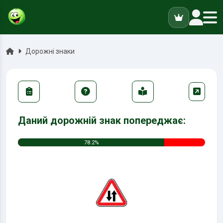
ук
Головна
Дорожні знаки
Даний дорожній знак попереджає:
78.2%