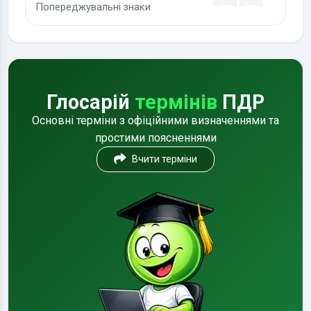
Попереджувальні знаки
Глосарій
термінів
ПДР
Основні терміни з офіційними визначеннями та
простими поясненнями
Вчити терміни