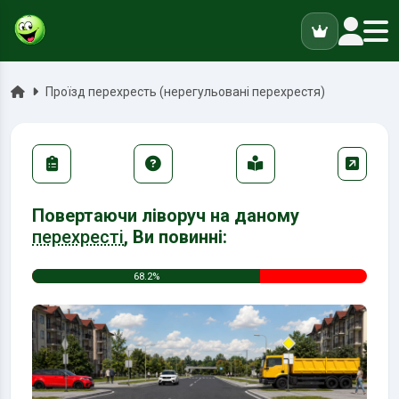
ук
Головна
Проїзд перехресть (нерегульовані перехрестя)
Повертаючи ліворуч на даному
перехресті
, Ви повинні:
68.2%