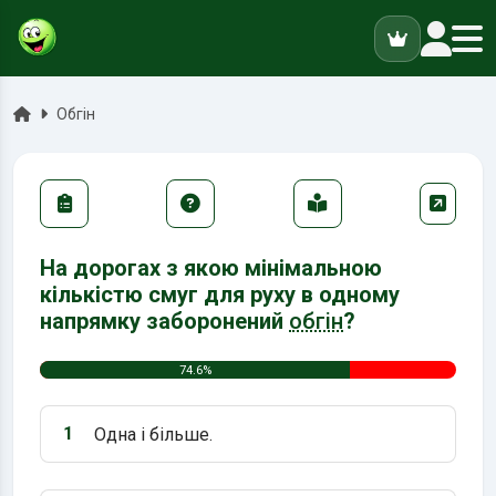
ук
Головна
Обгін
На дорогах з якою мінімальною
кількістю смуг для руху в одному
напрямку заборонений
обгін
?
74.6%
1
Одна і більше.
Варіант 1: