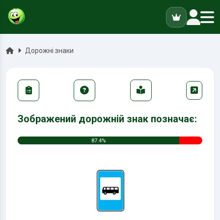
ук
Головна
Дорожні знаки
Зображений дорожній знак позначає:
87.4%