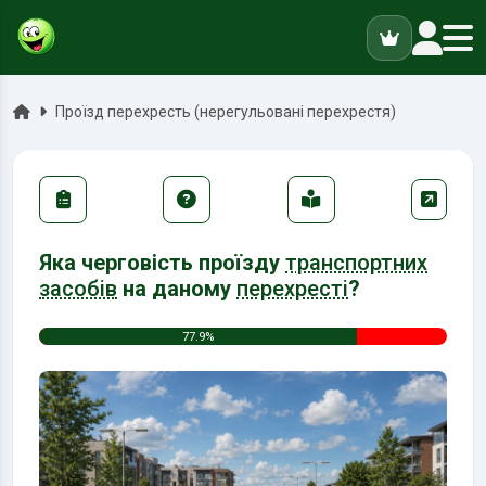
ук
Головна
Проїзд перехресть (нерегульовані перехрестя)
Яка черговість проїзду
транспортних
засобів
на даному
перехресті
?
77.9%