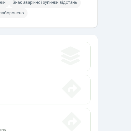
нки
Знак аварійної зупинки відстань
 заборонено
ань