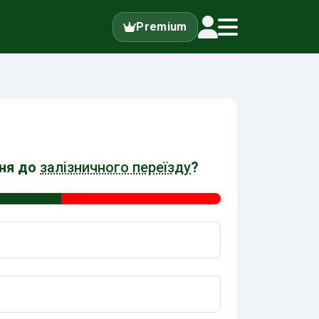
Premium
ння до
залізничного переїзду
?