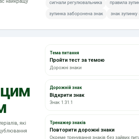
вас найкращу
сигнали регулювальника
правила зупи
зупинка заборонена знак
знак зупинку
Тема питання
Пройти тест за темою
Дорожні знаки
 цим
Дорожній знак
Відкрити знак
м
Знак 1.31.1
ріалів, які
Тренажер знаків
Повторити дорожні знаки
 дублювання
Окреме тренування знаків без зайвих пит