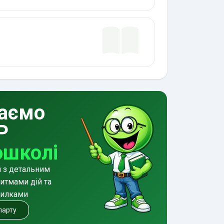
аємо
Р
ошколі
и з детальним
итмами дій та
милками
 парту