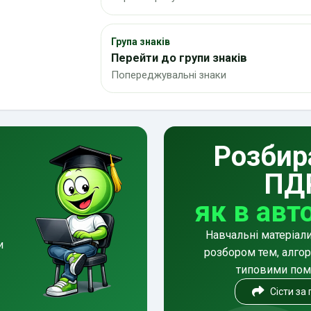
Група знаків
Перейти до групи знаків
Попереджувальні знаки
Розбир
ПД
як в авт
Навчальні матеріал
и
розбором тем, алгор
типовими по
Сісти за