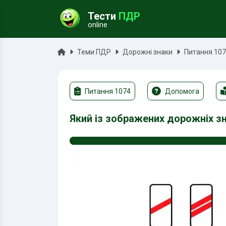
Тести
ПДР
online
ук
Головна
Теми ПДР
Дорожні знаки
Питання 10
Питання 1074
Допомога
Який із зображених дорожніх з