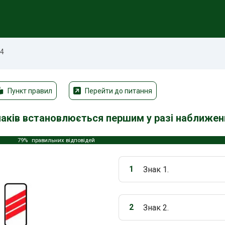
74
Пункт правил
Перейти до питання
наків встановлюється першим у разі наближе
79%
правильних відповідей
1
Знак 1.
Варіант 1:
2
Знак 2.
Варіант 2: