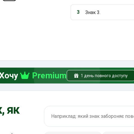
3
Знак 3.
Варіант 3:
Хочу
Premium
1 день повного доступу
, як
Пошук по ПДР