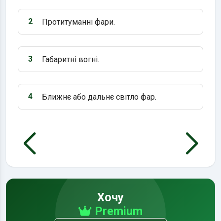
2
Протитуманні фари.
Варіант 2:
3
Габаритні вогні.
Варіант 3:
4
Ближнє або дальнє світло фар.
Варіант 4:
Хочу
Premium