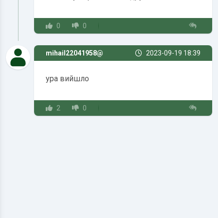
0
0
mihail22041958@
2023-09-19 18:39
ура вийшло
2
0