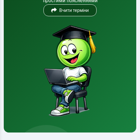
простими поясненнями
Вчити терміни