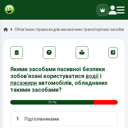
ук
Головна
Обов'язки і права водіїв механічних транспортних засобів
Якими засобами пасивної безпеки
зобов'язані користуватися
водії
і
пасажири
автомобілів, обладнаних
такими засобами?
77.7%
1
Підголівниками.
Варіант 1: