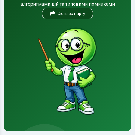
алгоритмами дій та типовими помилками
Сісти за парту