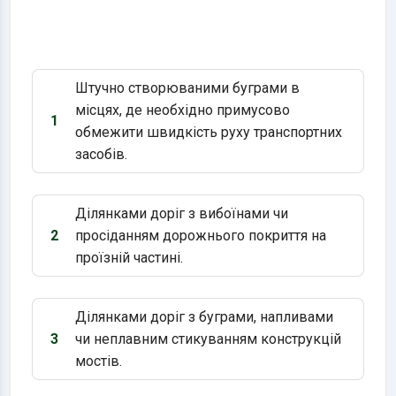
Штучно створюваними буграми в
місцях, де необхідно примусово
1
Варіант 1:
обмежити швидкість руху транспортних
засобів.
Ділянками доріг з вибоїнами чи
2
просіданням дорожнього покриття на
Варіант 2:
проїзній частині.
Ділянками доріг з буграми, напливами
3
чи неплавним стикуванням конструкцій
Варіант 3:
мостів.