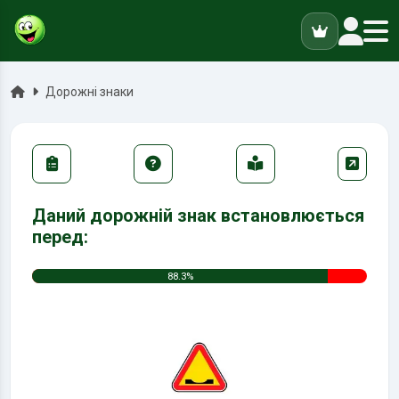
ук
Головна
Дорожні знаки
Даний дорожній знак встановлюється
перед:
88.3%