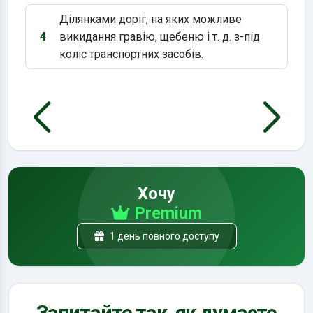
Ділянками доріг, на яких можливе
4
викидання гравію, щебеню і т. д. з-під
Варіант 4:
коліс транспортних засобів.
Хочу
Premium
1 день повного доступу