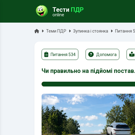
Тести
ПДР
online
ук
Головна
Теми ПДР
Зупинка і стоянка
Питання 
Питання 534
Допомога
Чи правильно на підйомі поста