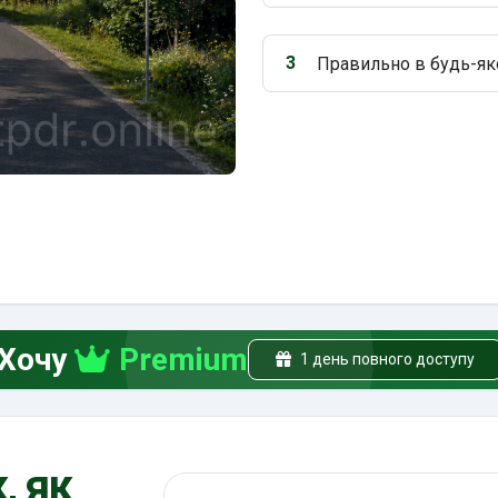
3
Правильно в будь-як
Варіант 3:
Хочу
Premium
1 день повного доступу
, як
Пошук по ПДР