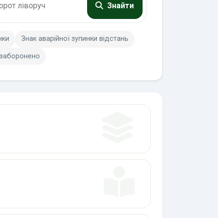
Знайти
нки
Знак аварійної зупинки відстань
 заборонено