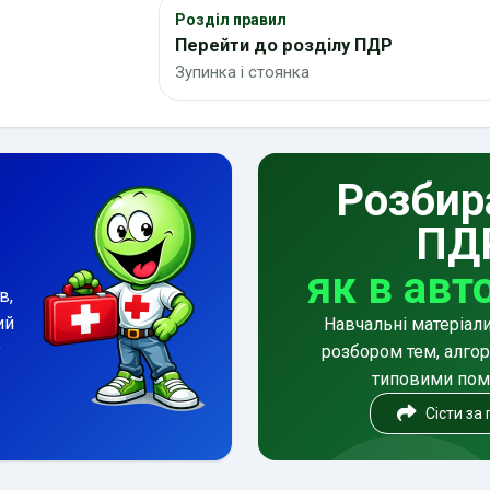
Розділ правил
Перейти до розділу ПДР
Зупинка і стоянка
Розбир
ПД
як в авт
в,
ий
Навчальні матеріал
у
розбором тем, алгор
типовими по
Сісти за