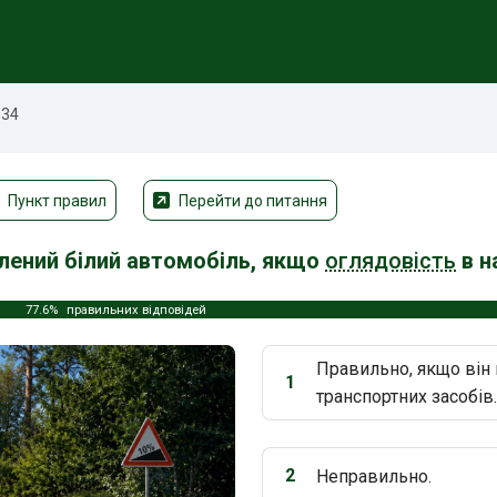
534
Пункт правил
Перейти до питання
влений білий автомобіль, якщо
оглядовість
в н
77.6%
правильних відповідей
Правильно, якщо він
1
Варіант 1:
транспортних засобів.
2
Неправильно.
Варіант 2: