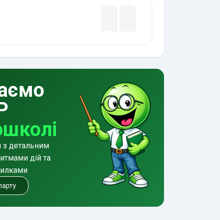
аємо
Р
ошколі
и з детальним
итмами дій та
милками
 парту