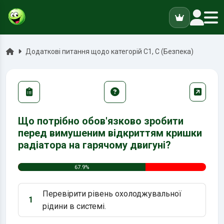
ук
Головна
Додаткові питання щодо категорій C1, C (Безпека)
Що потрібно обов'язково зробити
перед вимушеним відкриттям кришки
радіатора на гарячому двигуні?
67.9%
Перевірити рівень охолоджувальної
1
Варіант 1:
рідини в системі.