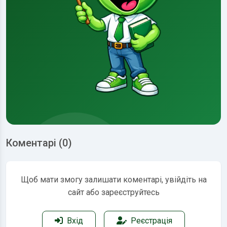
Коментарі (0)
Щоб мати змогу залишати коментарі, увійдіть на
сайт або зареєструйтесь
Вхід
Реєстрація