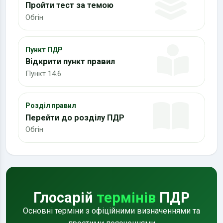
Пройти тест за темою
Обгін
Пункт ПДР
Відкрити пункт правил
Пункт 14.6
Розділ правил
Перейти до розділу ПДР
Обгін
Глосарій
термінів
ПДР
Основні терміни з офіційними визначеннями та