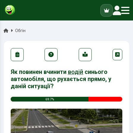
ук
Головна
Обгін
Як повинен вчинити
водій
синього
автомобіля, що рухається прямо, у
даній ситуації?
69.7%