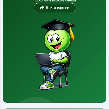
простими поясненнями
Вчити терміни