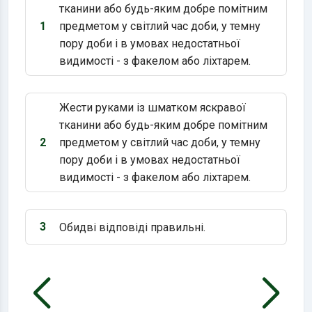
тканини або будь-яким добре помітним
1
предметом у світлий час доби, у темну
Варіант 1:
пору доби і в умовах недостатньої
видимості - з факелом або ліхтарем.
Жести руками із шматком яскравої
тканини або будь-яким добре помітним
2
предметом у світлий час доби, у темну
Варіант 2:
пору доби і в умовах недостатньої
видимості - з факелом або ліхтарем.
3
Обидві відповіді правильні.
Варіант 3: