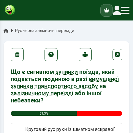
ук
Головна
Рух через залізничні переїзди
Що є сигналом
зупинки
поїзда, який
подається людиною в разі
вимушеної
зупинки
транспортного засобу
на
залізничному переїзді
або іншої
небезпеки?
59.3%
Круговий рух руки із шматком яскравої