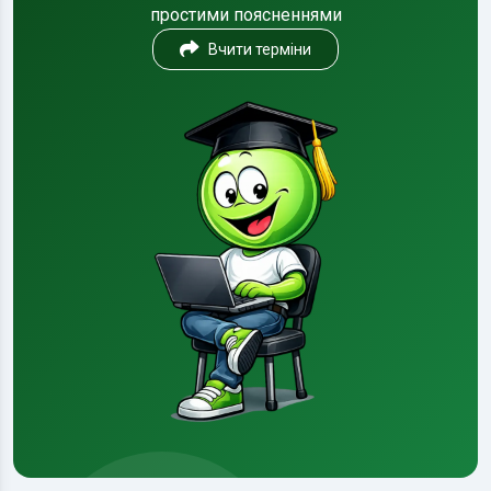
простими поясненнями
Вчити терміни