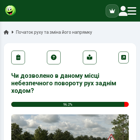
ук
Головна
Початок руху та зміна його напрямку
Чи дозволено в даному місці
небезпечного повороту рух заднім
ходом?
96.2%