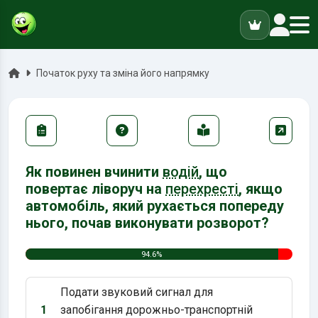
ук
Головна
Початок руху та зміна його напрямку
Як повинен вчинити
водій
, що
повертає ліворуч на
перехресті
, якщо
автомобіль, який рухається попереду
нього, почав виконувати розворот?
94.6%
Подати звуковий сигнал для
1
запобігання дорожньо-транспортній
Варіант 1: