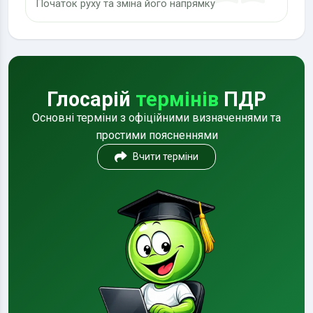
Початок руху та зміна його напрямку
Глосарій
термінів
ПДР
Основні терміни з офіційними визначеннями та
простими поясненнями
Вчити терміни