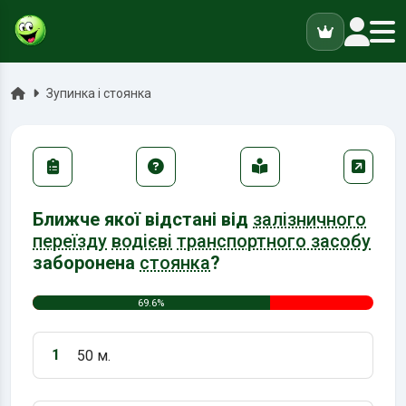
ук
Головна
Зупинка і стоянка
Ближче якої відстані від
залізничного
переїзду
водієві
транспортного засобу
заборонена
стоянка
?
69.6%
1
50 м.
Варіант 1: