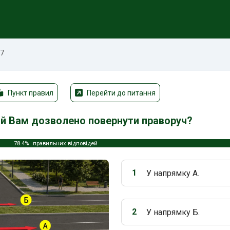
57
Пункт правил
Перейти до питання
рій Вам дозволено повернути праворуч?
78.4%
правильних відповідей
1
У напрямку А.
Варіант 1:
2
У напрямку Б.
Варіант 2: