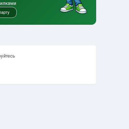
милками
 парту
руйтесь