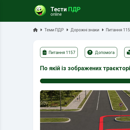
Тести
ПДР
online
ук
Головна
Теми ПДР
Дорожні знаки
Питання 11
Питання 1157
Допомога
По якій із зображених траєкто