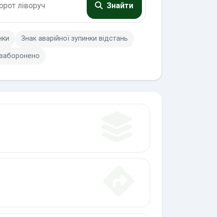
Знайти
нки
Знак аварійної зупинки відстань
 заборонено