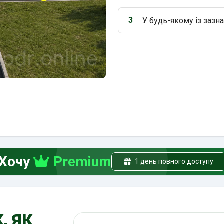
3
У будь-якому із зазн
Варіант 3:
Хочу
Premium
1 день повного доступу
, як
Пошук по ПДР