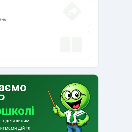
ань
аємо
Р
ошколі
и з детальним
итмами дій та