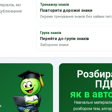
ріалів, які
Тренажер знаків
Повторити дорожні знаки
 дублювання
Окреме тренування знаків без зайвих пит
Група знаків
Перейти до групи знаків
Заборонні знаки
Розбир
ПД
як в авт
Навчальні матеріал
и
розбором тем, алгор