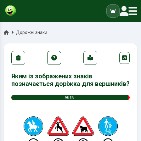
ук
Головна
Дорожні знаки
Яким із зображених знаків
позначається доріжка для вершників?
98.3%