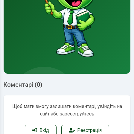
Коментарі (0)
Щоб мати змогу залишати коментарі, увійдіть на
сайт або зареєструйтесь
Вхід
Реєстрація