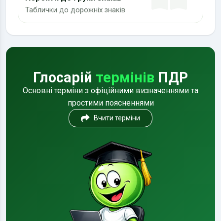
Таблички до дорожніх знаків
Глосарій
термінів
ПДР
Основні терміни з офіційними визначеннями та
простими поясненнями
Вчити терміни