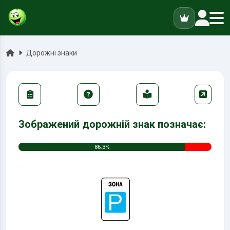
ук
Головна
Дорожні знаки
Зображений дорожній знак позначає:
86.3%