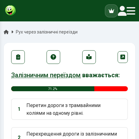
ук
Головна
Рух через залізничні переїзди
Залізничним переїздом
вважається:
71.2%
Перетин дороги з трамвайними
1
Варіант 1:
коліями на одному рівні.
Перехрещення дороги із залізничними
2