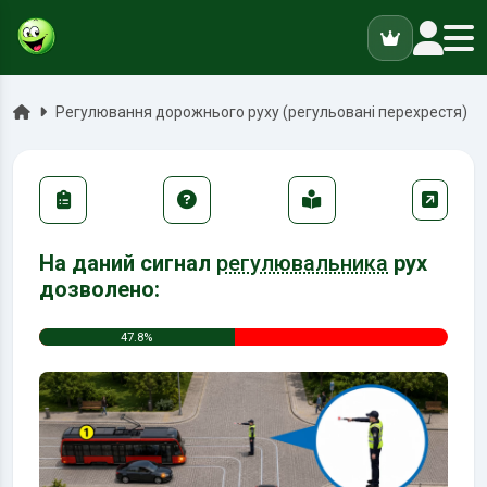
ук
Головна
Регулювання дорожнього руху (регульовані перехрестя)
На даний сигнал
регулювальника
рух
дозволено:
47.8%