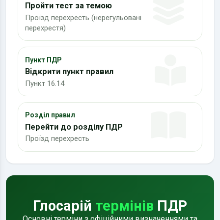
Пройти тест за темою
Проїзд перехресть (нерегульовані
перехрестя)
Пункт ПДР
Відкрити пункт правил
Пункт 16.14
Розділ правил
Перейти до розділу ПДР
Проїзд перехресть
Глосарій
термінів
ПДР
Основні терміни з офіційними визначеннями та