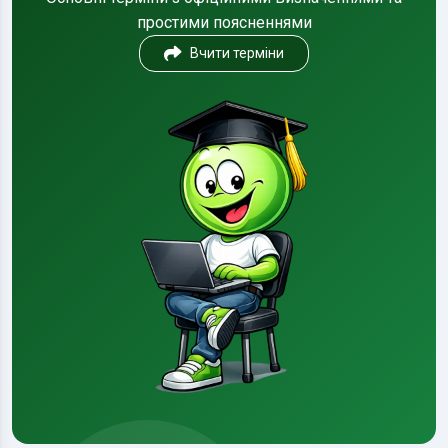
простими поясненнями
Вчити терміни