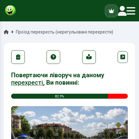
ук
Головна
Проїзд перехресть (нерегульовані перехрестя)
Повертаючи ліворуч на даному
перехресті
, Ви повинні:
82.9%