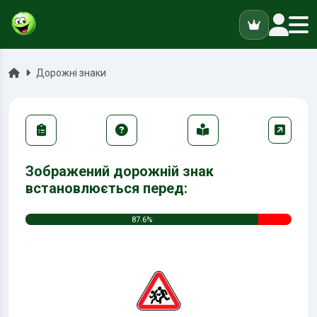
ук
Головна
Дорожні знаки
Зображений дорожній знак
встановлюється перед:
87.6%