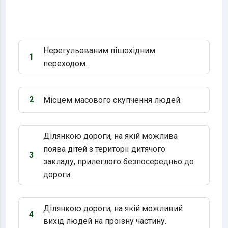
Нерегульованим пішохідним
1
Варіант 1:
переходом.
2
Місцем масового скупчення людей.
Варіант 2:
Ділянкою дороги, на якій можлива
поява дітей з території дитячого
3
Варіант 3:
закладу, прилеглого безпосередньо до
дороги.
Ділянкою дороги, на якій можливий
4
Варіант 4:
вихід людей на проїзну частину.