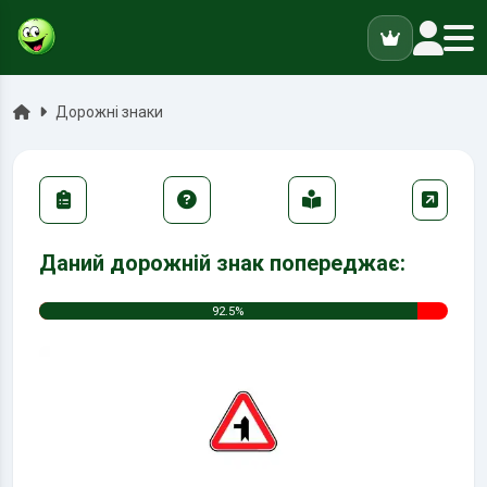
ук
Головна
Дорожні знаки
Даний дорожній знак попереджає:
92.5%