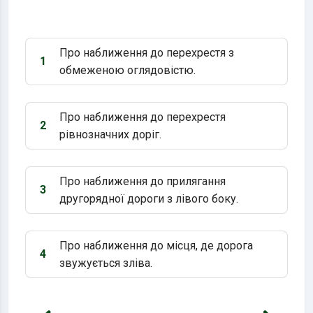
Про наближення до перехрестя з
1
Варіант 1:
обмеженою оглядовістю.
Про наближення до перехрестя
2
Варіант 2:
рівнозначних доріг.
Про наближення до прилягання
3
Варіант 3:
другорядної дороги з лівого боку.
Про наближення до місця, де дорога
4
Варіант 4:
звужується зліва.