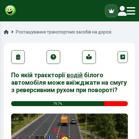
ук
Головна
Розташування транспортних засобів на дорозі
По якій траєкторії
водій
білого
автомобіля може виїжджати на смугу
з реверсивним рухом при повороті?
79.7%