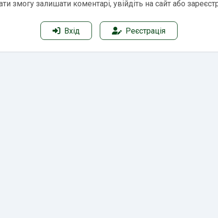
ти змогу залишати коментарі, увійдіть на сайт або зареєст
Вхід
Реєстрація
ейтинги
Контакти
Угода з користувачем
По