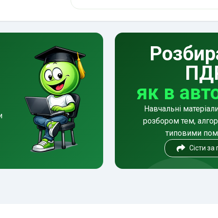
Розбир
ПД
як в авт
Навчальні матеріал
и
розбором тем, алгор
типовими по
Сісти за