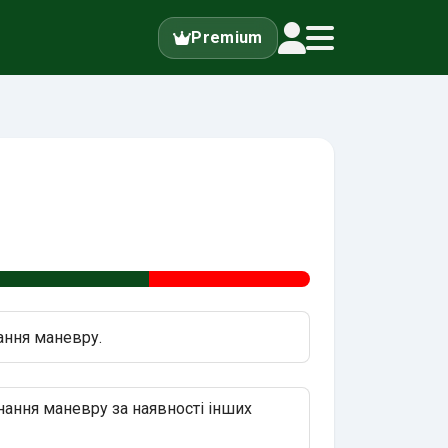
Premium
ання маневру.
нання маневру за наявності інших