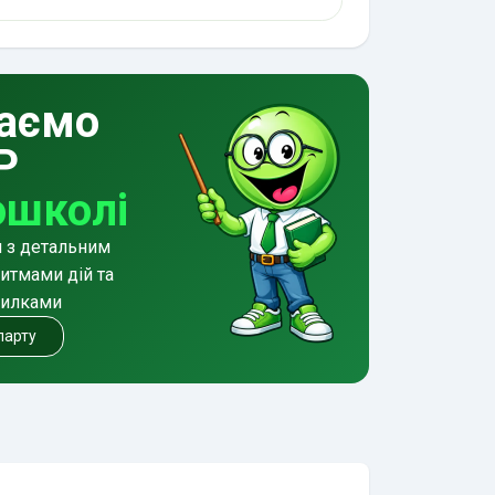
аємо
Р
ошколі
и з детальним
итмами дій та
милками
 парту