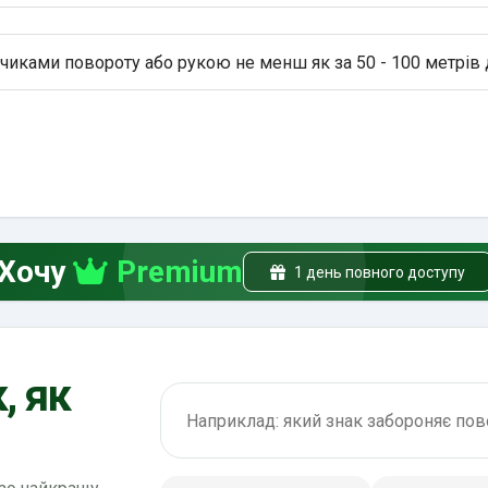
чиками повороту або рукою не менш як за 50 - 100 метрів
Хочу
Premium
1 день повного доступу
, як
Пошук по ПДР