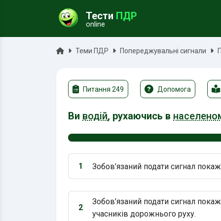
Тести
ПДР
online
ук
Головна
Теми ПДР
Попереджувальні сигнали
Питання 249
Допомога
Ви
водій
, рухаючись в
населеном
1
Зобов’язаний подати сигнал покаж
Варіант 1:
Зобов’язаний подати сигнал покаж
2
Варіант 2:
учасників дорожнього руху.