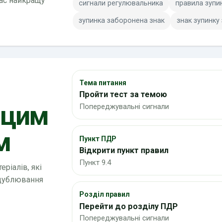
вас найкращу
сигнали регулювальника
правила зупи
зупинка заборонена знак
знак зупинку
Тема питання
Пройти тест за темою
 цим
Попереджувальні сигнали
м
Пункт ПДР
Відкрити пункт правил
Пункт 9.4
ріалів, які
 дублювання
Розділ правил
Перейти до розділу ПДР
Попереджувальні сигнали