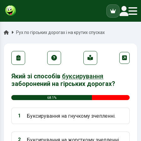
ук
Головна
Рух по гірських дорогах і на крутих спусках
Який зі способів
буксирування
заборонений на гірських дорогах?
68.1%
1
Буксирування на гнучкому зчепленні.
Варіант 1:
2
Буксирування на жорсткому зчепленні.