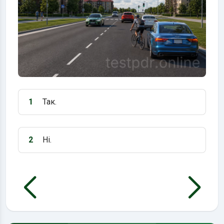
1
Так.
Варіант 1:
2
Ні.
Варіант 2: