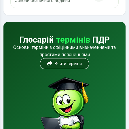
Основи безпечного водіння
Глосарій
термінів
ПДР
Основні терміни з офіційними визначеннями та
простими поясненнями
Вчити терміни