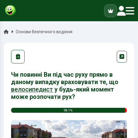
ук
Головна
Основи безпечного водіння
Чи повинні Ви під час руху прямо в
даному випадку враховувати те, що
велосипедист
у будь-який момент
може розпочати рух?
98.1%