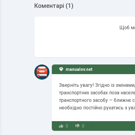
Коментарі (1)
Щоб ма
manualov.net
Зверніть увагу! Згідно із змінам
транспортних засобах поза населе
транспортного засобу — ближнє сві
необхідно постійно рухатись з у
0
0