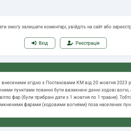
ти змогу залишати коментарі, увійдіть на сайт або зареєст
Вхід
Реєстрація
и, внесеними згідно з Постановами КМ від 20 жовтня 2023 р.
ними пунктами повинні бути ввімкнені денні ходові вогні, а 
тло фар (були прибрані дати з 1 жовтня по 1 травня). Тобто
вімкненими фарами (ходовими вогнями) поза населених пунк