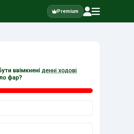
Premium
бути ввімкнені
денні ходові
ло фар?