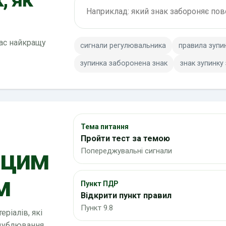
Пошук по ПДР
вас найкращу
сигнали регулювальника
правила зупи
зупинка заборонена знак
знак зупинку
Тема питання
Пройти тест за темою
 цим
Попереджувальні сигнали
м
Пункт ПДР
Відкрити пункт правил
Пункт 9.8
ріалів, які
 дублювання