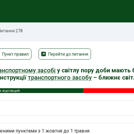
Питання 278
Пункт правил
Перейти до питання
анспортному засобі
у світлу пору доби мають 
конструкції
транспортного засобу
– ближнє світ
 відповідей
леними пунктами з 1 жовтня до 1 травня.