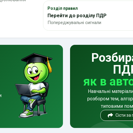
Розділ правил
Перейти до розділу ПДР
Попереджувальні сигнали
Розбир
ПД
як в авт
Навчальні матеріал
и
розбором тем, алгор
типовими по
Сісти за