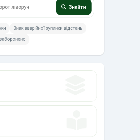
Знайти
нки
Знак аварійної зупинки відстань
 заборонено