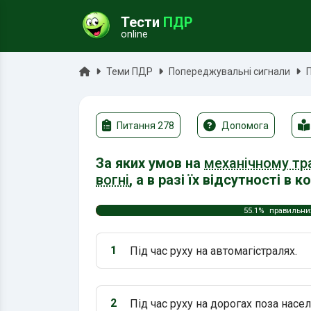
Тести
ПДР
online
ук
Головна
Теми ПДР
Попереджувальні сигнали
Питання 278
Допомога
За яких умов на
механічному тр
вогні
, а в разі їх відсутності в 
55.1%
правильних
1
Під час руху на автомагістралях.
Варіант 1:
2
Під час руху на дорогах поза насе