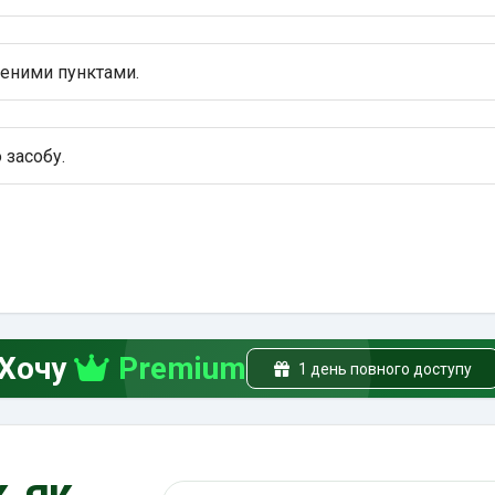
леними пунктами.
 засобу.
Хочу
Premium
1 день повного доступу
, як