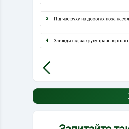
Варіант 2:
3
Під час руху на дорогах поза насе
Варіант 3:
4
Завжди під час руху транспортного
Варіант 4:
Запитайте так