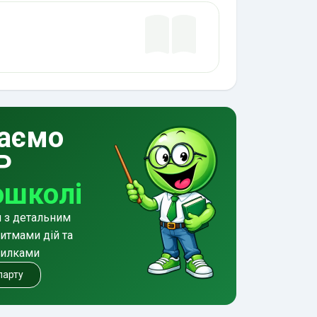
аємо
Р
ошколі
и з детальним
итмами дій та
милками
 парту