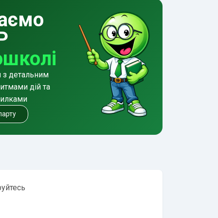
аємо
Р
ошколі
и з детальним
итмами дій та
милками
 парту
руйтесь