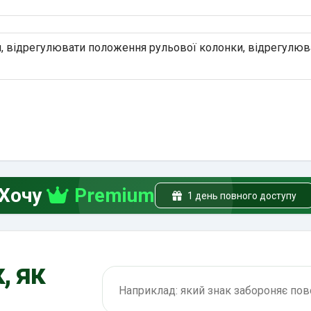
, відрегулювати положення рульової колонки, відрегулюв
Хочу
Premium
1 день повного доступу
, як
Пошук по ПДР