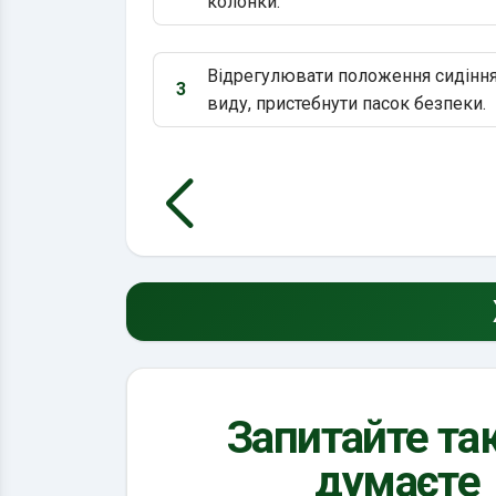
Варіант 2:
колонки.
Відрегулювати положення сидіння
3
Варіант 3:
виду, пристебнути пасок безпеки.
Запитайте так
думаєте