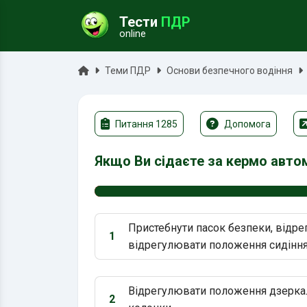
Тести
ПДР
online
ук
Головна
Теми ПДР
Основи безпечного водіння
Питання 1285
Допомога
Якщо Ви сідаєте за кермо авто
Пристебнути пасок безпеки, відр
1
Варіант 1:
відрегулювати положення сидіння
Відрегулювати положення дзеркал
2