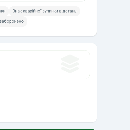
нки
Знак аварійної зупинки відстань
 заборонено