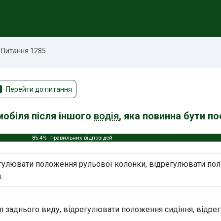
Питання 1285
Перейти до питання
мобіля після іншого
водія
, яка повинна бути п
85.4%
правильних відповідей
егулювати положення рульової колонки, відрегулювати пол
.
 заднього виду, відрегулювати положення сидіння, відре