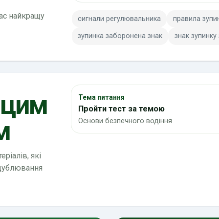
вас найкращу
сигнали регулювальника
правила зупи
зупинка заборонена знак
знак зупинку
 цим
Тема питання
Пройти тест за темою
м
Основи безпечного водіння
ріалів, які
 дублювання