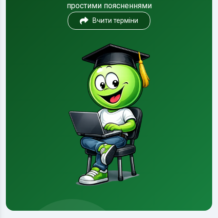
простими поясненнями
Вчити терміни