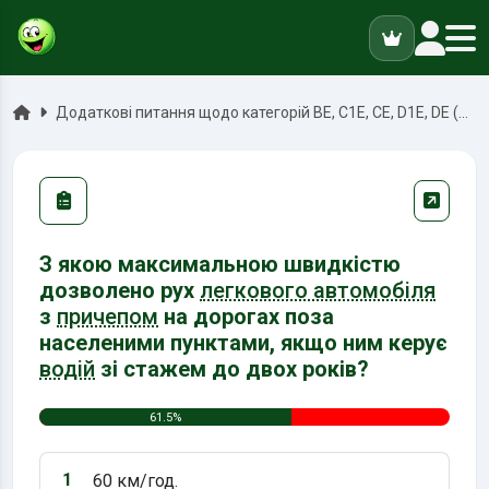
ук
Головна
Додаткові питання щодо категорій BE, C1E, CE, D1E, DE (Загальні)
З якою максимальною швидкістю
дозволено рух
легкового автомобіля
з
причепом
на дорогах поза
населеними пунктами, якщо ним керує
водій
зі стажем до двох років?
61.5%
1
60 км/год.