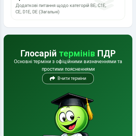
Додаткові питання щодо категорій BE, C1E,
CE, D1E, DE (Загальні)
Глосарій
термінів
ПДР
Основні терміни з офіційними визначеннями та
простими поясненнями
Вчити терміни