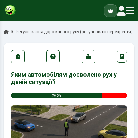
ук
Головна
Регулювання дорожнього руху (регульовані перехрестя)
Яким автомобілям дозволено рух у
даній ситуації?
78.3%