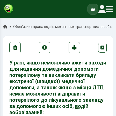
ук
Головна
Обов'язки і права водіїв механічних транспортних засобів
У разі, якщо неможливо вжити заходи
для надання домедичної допомоги
потерпілому та викликати бригаду
екстреної (швидкої) медичної
допомоги, а також якщо з місця
ДТП
немає можливості відправити
потерпілого до лікувального закладу
за допомогою інших осіб,
водій
зобов'язаний: