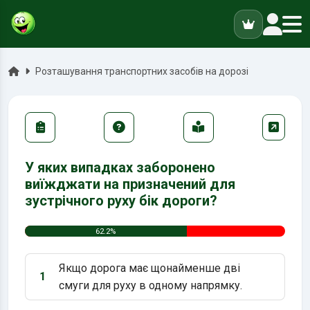
ук
Головна
Розташування транспортних засобів на дорозі
У яких випадках заборонено
виїжджати на призначений для
зустрічного руху бік дороги?
62.2%
Якщо дорога має щонайменше дві
1
Варіант 1:
смуги для руху в одному напрямку.