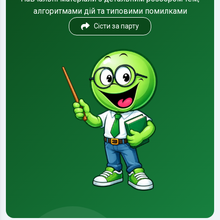
алгоритмами дій та типовими помилками
Сісти за парту