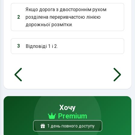
Якщо дорога з двостороннім рухом
2
розділена переривчастою лінією
Варіант 2:
дорожньої розмітки.
3
Відповіді 1 і 2.
Варіант 3:
Хочу
Premium
1 день повного доступу