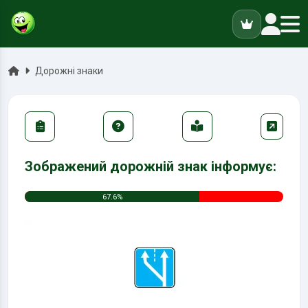
ук
Головна
Дорожні знаки
Зображений дорожній знак інформує:
67.6%