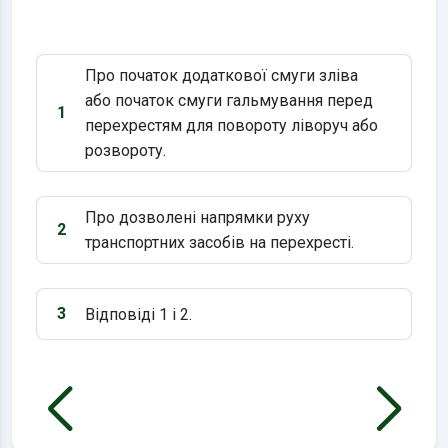
Про початок додаткової смуги зліва
або початок смуги гальмування перед
1
Варіант 1:
перехрестям для повороту ліворуч або
розвороту.
Про дозволені напрямки руху
2
Варіант 2:
транспортних засобів на перехресті.
3
Відповіді 1 і 2.
Варіант 3: